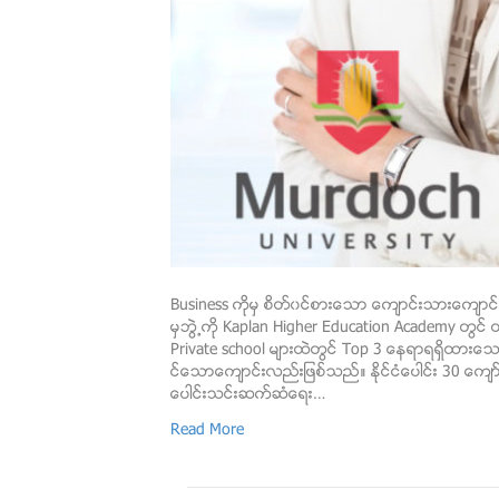
Business ကိုမွ စိတ္၀င္စားေသာ ေက်ာင္းသားေက်ာင္
မွဘြဲ႕ကို Kaplan Higher Education Academy တြင္
Private school မ်ားထဲတြင္ Top 3 ေနရာရရွိထားေသာ
င္ေသာေက်ာင္းလည္းျဖစ္သည္။ ႏိုင္ငံေပါင္း 30 ေက်ာ္
ေပါင္းသင္းဆက္ဆံေရး…
Read More