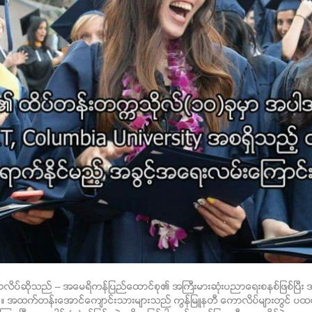
လိပ္ဆိုသည္ – အေမရိကန္ျပည္ေထာင္စု၏ အႀကီးမားဆံုးပညာေရးစနစ္ျဖစ္​ၿပီ
္။ အထက္တန္းေအာင္ေက်ာင္းသားမ်ားသည္ ကြန္ျမဴနတီ ​ေကာလိပ္မ်ားတြင္ ပထမ(၂