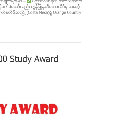
သာခ်က္မ်ားမွာ –
ပညာသင္စရိတ္ သက္သက္သာ
န္ခက္ခဲေသာ္လည္း ကြန္ျမဴနတီေကာလိပ္မွ တဆင့္
ကာ္စတီမီဆာၿမိဳ႕(Costa Mesa)ရွိ Orange Country
000 Study Award