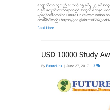
ေလွ်ာက္ထားသူသည္ အသက္ ၁၅ ႏွစ္မွ ၂၄ ႏွစ္အတြင္း
င္းႏွင့္ ေက်ာင္းတက္ေရာက္ျခင္းအတြက္ မိဘႏွစ္ပါး
မ်ားျဖစ္ေပၚလာပါက Future Link’s examination 
ထားနုိင္ပါသည္။ https://goo.gl/forms/EZ6QjeAP
Read More
USD 10000 Study Aw
By
FutureLink
|
June 27, 2017
|
3