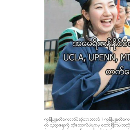
ကြန္ျမဴနတီေကာလိပ္ဆိုတာဘာလဲ ? ကြန္ျမဴနတီေကာ
လ္ ပညာေရးကို ထိုေကာလိပ္မ်ားမွ စတင္ခဲ့ၾကပါသည