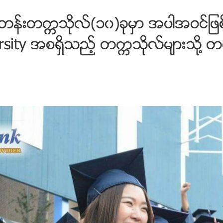
္တန္​းတကၠသိုလ္(၁၀)ခုမွာ အပါအဝင္ျ
ity အစရွိသည့္ တကၠသိုလ္မ်ားသို႔ တက္