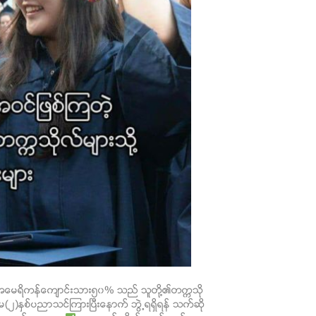
း အေမရိကန္ေက်ာင္းသား၅၀% သည္ သူတို႔၏တကၠသို
)ႏွစ္ပညာသင္ၾကားၿပီးေနာက္ ဘြဲ႕ရရွိရန္ သက္ဆို