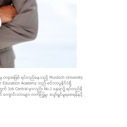
ထဲမွ တခုအျဖစ္ ရပ္တည္ေနသည့္ Murdoch University
 Education Academy သည္ စင္ကာပူႏိုင္ငံရွိ
အတြက္ Job Central မွာလည္း No.1 ေနရာ၌ ရပ္တည္ႏို
က်ာင္းသားမ်ား တက္ၾကြမွု၊ ေပ်ာ္ရြင္မွုရေစရန္ႏွင့္