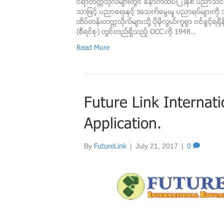
င္ရာတကၠသိုလ္မ်ားတြင္ ေနာက္ထပ္(၂)ႏွစ္ ပညာသင္ၾကား
သာျဖင့္ ပညာေရးႏွင့္ အသက္ေမြးမႈ ပညာရပ္မ်ားကို သင
ထိပ္တန္းတကၠသိုလ္မ်ားသို႔ ပိုမိုလြယ္ကူစြာ ဝင္ခြင့္ရ႐ွိႏိ
(စီရင္စု) တြင္တည္ရွိသည့္ OCC ကို 1948…
Read More
Future Link Internat
Application.
By
FutureLink
|
July 21, 2017
|
0