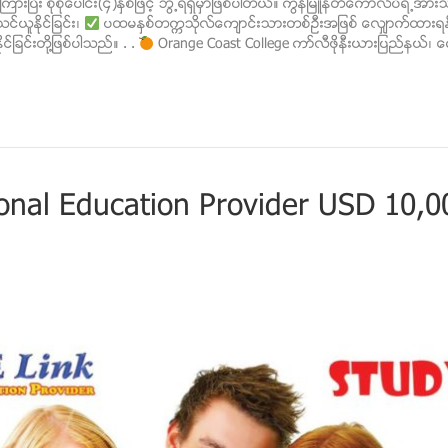
ၿပီး စုစုေပါင္း(၄)ႏွစ္ျဖင့္ ဘြဲ႕ရရွိမွာျဖစ္ပါတယ္။ ကြန္ျမဴနတီေကာလိပ္ရဲ႕အား
္ယူႏိုင္ျခင္း၊
ပထမႏွစ္တကၠသိုလ္ေက်ာင္းသားတစ္ဦးအျဖစ္​ ​ေလွ်ာက္ထားရ
ုင္ျခင္းတို႔ျဖစ္ပါသည္​။ . .
Orange Coast College ကာ္လီဖိုနီးယားျပည္နယ္၊ ေ
ional Education Provider USD 10,