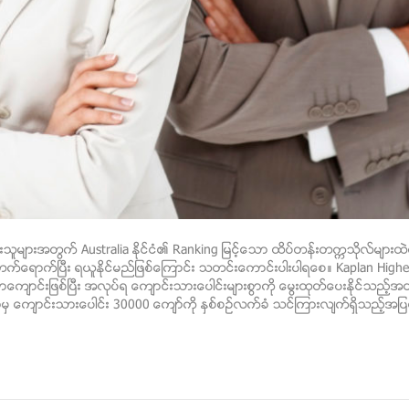
းသူမ်ားအတြက္ Australia ႏိုင္ငံ၏ Ranking ျမင့္ေသာ ထိပ္တန္းတကၠသိုလ္မ်ား
 တက္ေရာက္ၿပီး ရယူႏိုင္မည္ျဖစ္ေၾကာင္း သတင္းေကာင္းပါးပါရေစ။ Kaplan Higher
ေက်ာင္းျဖစ္ၿပီး အလုပ္ရ ေက်ာင္းသားေပါင္းမ်ားစြာကို ေမြးထုတ္ေပးႏိုင္သည့္
မွ ေက်ာင္းသားေပါင္း 30000 ေက်ာ္ကို ႏွစ္စဥ္လက္ခံ သင္ၾကားလ်က္ရွိသည့္အျပင္ ေ