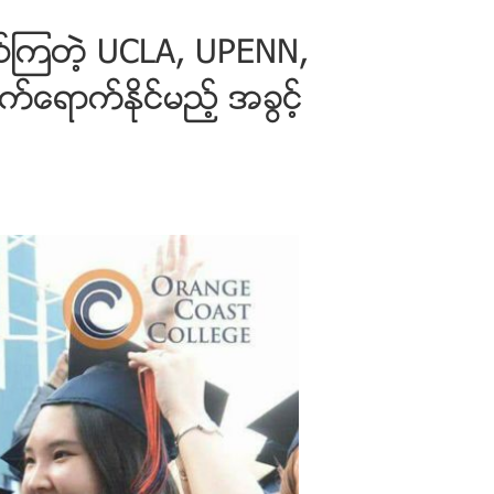
ဖစ္ၾကတဲ့ UCLA, UPENN,
ေရာက္ႏိုင္မည့္ အခြင့္