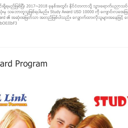
ရွိရမည္ျဖစ္ၿပီး 2017~2018 ခုႏွစ္အတြင္း ႏိုင္ငံတကာသို႔ သြားေရာက္ပညာသင
စလံုးမွ သေဘာတူသူျဖစ္ရပါမည္။ Study Award USD 10000 ကို ေက်ာင္းလခအျဖစ္သာ
board ၏ အဆံုးအျဖတ္သာ အတည္ျဖစ္ပါသည္။ ေလ်ွာက္ထားလိုသူမ်ားအေနျဖင့္ ေအာ
KbO0JIbF3
ard Program