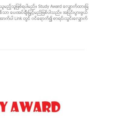
္ယူမည့္သူျဖစ္ရပါမည္။ Study Award ေလွ်ာက္ထားျခ
 ေပးအပ္ခ်ီးျမွင့္မည္ျဖစ္ပါသည္။ အျငင္းပြားဖြယ္
က္ပါ Link တြင္ ၀င္ေရာက္၍ စာရင္းသြင္းေလ်ွာက္