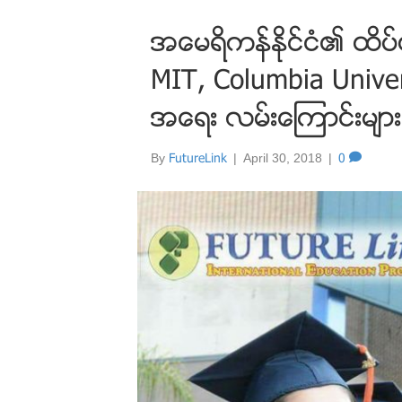
အေမရိကန္ႏိုင္ငံ၏ ထိပ
MIT, Columbia Univers
အေရး လမ္းေၾကာင္းမ်ား
By
FutureLink
|
April 30, 2018
|
0