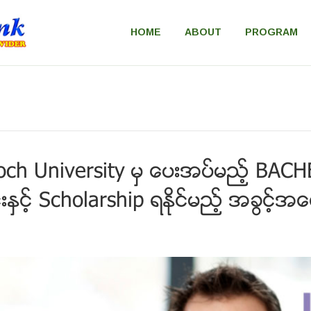
HOME
ABOUT
PROGRAM
Murdoch University မွ ေပးအပ္မည့္ 
င့္ Scholarship ရႏိုင္မည့္ အခြင့္အေ