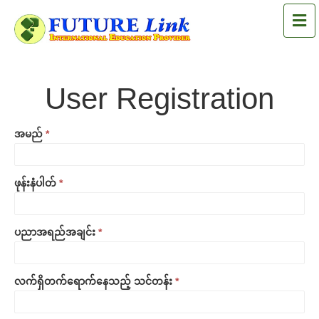
M
User
User Registration
Registration
အမည်
I
*
f
y
o
ဖုန်းနံပါတ်
*
u
a
r
ပညာအရည်အချင်း
*
e
h
u
m
လက်ရှိတက်ရောက်နေသည့် သင်တန်း
*
a
n