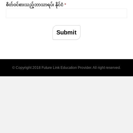
,
စိတ်ဝင်စားသည့်ဘာသာရပ်၊ နိုင်ငံ
*
l
e
a
v
e
Submit
t
h
i
s
f
i
© Copyright 2018 Future Link Education Provider. All right reserved.
e
l
d
b
l
a
n
k
.