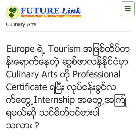
M
e
n
Culinary Arts
u
Europe ရဲ႕ Tourism အျဖစ္ထိပ္တ
န္းေရာက္ေနတဲ့ ဆြစ္ဇာလန္ႏုိင္ငံမွာ
Culinary Arts ကို Professional
Certificate ရၿပီး လုပ္ငန္းခြင္လ
က္ေတြ႕Internship အေတြ႕အၾကံဳ
ရမယ္ဆုိ သင္စိတ္ဝင္စားပါ
သလား？