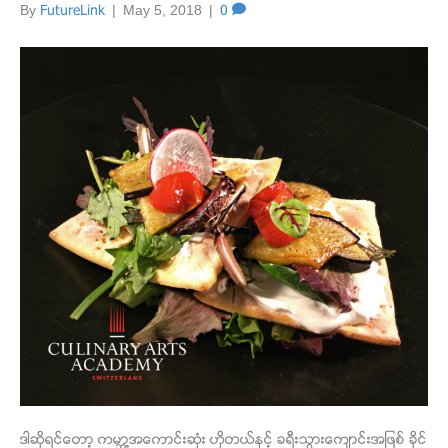
By
FutureLink
|
May 5, 2018
|
0
ဒါဆိုရင္ေတာ့ ကမာၻ႔အေကာင္းဆံုး ဟိုတယ္ႏွင့္ ခရီးသြားေက်ာင္းအျဖစ္ ခိုင္