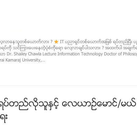
င္ေလ့လာေနသူတစ္ေယာက္လား ?
IT ပညာရွင္တစ္ေယာက္အျဖစ္ ရပ္တည္ၿပီ
ရပ္ကို သင္ၾကားေပးေနတဲ့ပံုစံကိုေရာ ေလ႔လာခ်င္ပါသလား ? အထက္ပါ အခ်က္ေတြသိ
 Dr. Shailey Chawla Lecture Information Technology Doctor of Philosop
ai Kamaraj University,…
္တည္လိုသူႏွင့္ ​ေလယာဥ္ေမာင္/မယ္ 
ရး