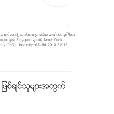
း ပညာရွင္ေတြရဲ့ အခန္းက႑ဘယ္ေလာက္အေရးႀကီးတ
ရွိရန္ Singapore ႏိုင္ငံရွိ James Cook
hy (PhD), University of Delhi, 2010-21016;
ျဖစ္ခ်င္သူမ်ားအတြက္