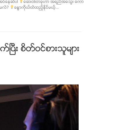
ုအပ္ေနဆဲပါ
ေဆးဝါးတခုဟာ အရည္အေသြး ေကာ
စ္မလဲ?
ခႏၶာကိုယ္ထဲထည့္ႏိုင္မယ့္…
္ၿပီး စိတ္ဝင္စားသူမ်ား