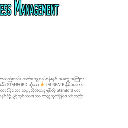
ြက္ စာလည္းသင္၊ လက္ေတြ႕လုပ္ငန္းခြင္ အေတြ႕အႀကဳံလ
နပါတယ္။ STAMFORD ဆိုတာ
LAUREATE ႏိုင္ငံတကာ
္ေထာင္ခဲ့ေသာ တကၠသိုလ္တခုျဖစ္တဲ့ Stamford ဟာ
္းႏိုင္ငံ၌ ဖြင့္လွစ္ထားေသာ တကၠသိုလ္ျဖစ္ေသာ္လည္း