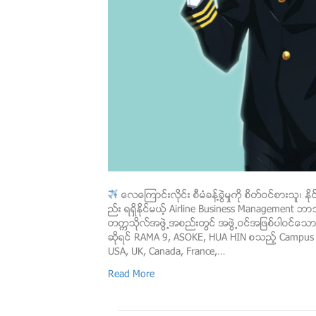
ေလေၾကာင္းလိုင္း စီမံခန႔္ခြဲမႈကို စိတ္ဝင္စား
ည္း ရရွိႏိုင္မယ့္ Airline Business Managemen
တကၠသိုလ္အဖြဲ႕အစည္းတြင္ အဖြဲ႕ဝင္အျဖစ္ပါဝင္ေသာ
ဆိုရင္ RAMA 9, ASOKE, HUA HIN စသည့္ Campus (
USA, UK, Canada, France,…
Read More