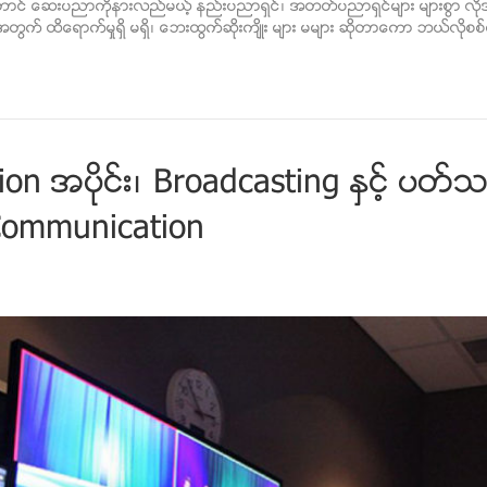
ေတာင္ ေဆးပညာကိုနားလည္မယ့္ နည္းပညာရွင္၊ အတတ္ပညာရွင္မ်ား မ်ားစြာ လိ
အတြက္ ထိေရာက္မႈရွိ မရွိ၊ ေဘးထြက္ဆိုးက်ိဳး မ်ား မမ်ား ဆိုတာေကာ ဘယ္လိုစ
n အပုိင္း၊ Broadcasting ႏွင့္ ပတ္သက
Communication