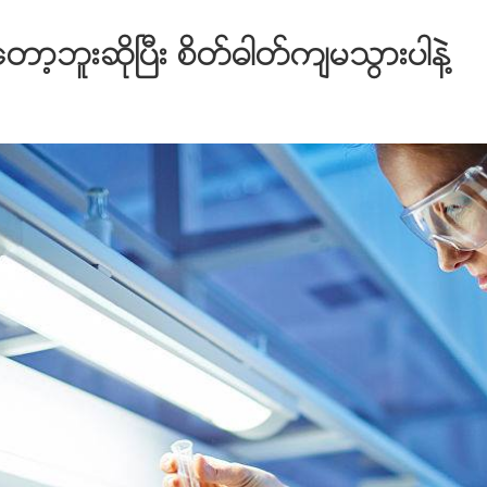
တာ့ဘူးဆိုၿပီး စိတ္ဓါတ္က်မသြားပါနဲ႔