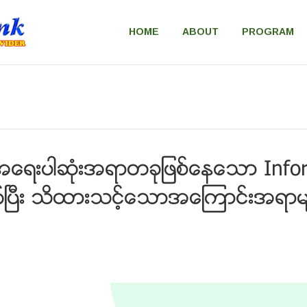
HOME
ABOUT
PROGRAM
အေရးပါဆံုးအရာတခုျဖစ္ေနေသာ Info
ၿပီး သိထားသင့္ေသာအေၾကာင္းအရာမ်ာ