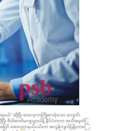
ရမယ္” ဆိုၿပီး စာေလ့လာႀကိဳးစားခဲ့ေသာ ေက်ာင္း
ိုၿပီး စိတ္ဓာတ္မက်သြားပါနဲ႔ ႏိုင္ငံတကာ အသိအမွတ္ျ
္ ဒါ့အျပင္ ေဆးပညာနယ္ပယ္ဟာ အလြန္က်ယ္ျပန္႔တာေၾ