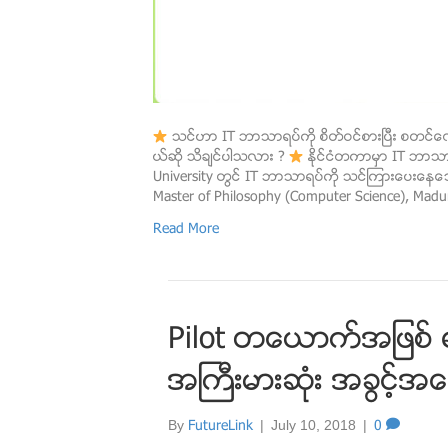
သင္ဟာ IT ဘာသာရပ္ကို စိတ္ဝင္စားၿပီး စတ
ယ္ဆို သိခ်င္ပါသလား ?
ႏိုင္ငံတကာမွာ IT ဘာသာ
University တြင္ IT ဘာသာရပ္ကို သင္ၾကားေပးေနေသာ
Master of Philosophy (Computer Science), Madur
Read More
Pilot တေယာက္အျဖစ္ ရပ
အႀကီးမားဆံုး အခြင့္အေ
By
FutureLink
|
July 10, 2018
|
0