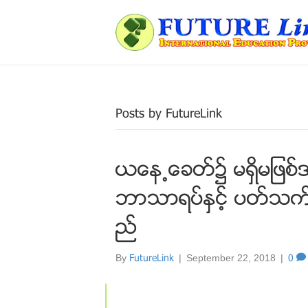
Posts by FutureLink
ယေန႕ေခတ္၌ မရွိမျဖစ္
ဘာသာရပ္ႏွင့္ ပတ္သက္
ည္
By
FutureLink
|
September 22, 2018
|
0