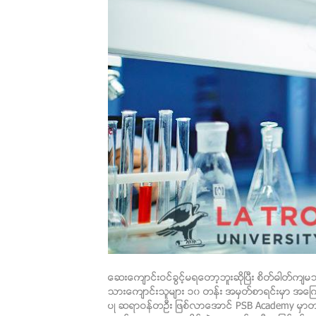
ေဆးေက်ာင္းဝင္ခြင့္မရေတာ့ဘူးဆိုၿပီး စိတ္ဓါတ္က်မ
သားေက်ာင္းသူမ်ား ၁၀ တန္း အမွတ္စာရင္းမွာ အေၾကာင္
ပဳ ဆရာဝန္တဦး ျဖစ္လာေအာင္ PSB Academy မွာတက္