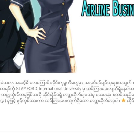
သူ၊ ႏိုင္ငံတကာအဆင့္မီ ေလေၾကာင္းလိုင္းကုမၸဏီေတြမွာ အလုပ္ဝင္ခ်င္သူမ်ားအတ
t ဘာသာရပ္ကို STAMFORD International University မွ သင္ၾကားေပးလ်က္ရွိေ
 တကၠသိုလ္တခုျဖစ္သလို ထိုင္းႏိုင္ငံရွိ တကၠသိုလ္မ်ားထဲမွ ပထမဆုံး စတင္တည
၃) ခုျဖင့္ ဖြင့္လွစ္ထားကာ သင္ၾကားေပးလ်က္ရွိေသာ တကၠသိုလ္တခုပါ။
ထိုင