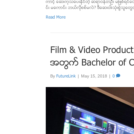
ကာင့္ ေဆးကုသေပးႏိုင္တဲ့ ဆရာဝန္တဦး မျဖစ္ရင္
င္း မေကာင္း ဘယ္လိုစစ္မလဲ? ဒီေဆးဝါးသံုးစြဲသူေတြ
Read More
Film & Video Productio
အတြက္ Bachelor of 
By
FutureLink
|
May 15, 2018
|
0