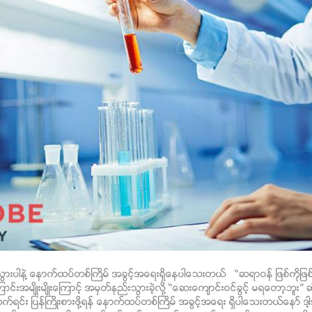
သြားပါနဲ႔ ေနာက္ထပ္တစ္ႀကိမ္ အခြင့္အေရးရွိေနပါေသးတယ္ “ဆရာဝန္ ျဖစ္ကိုျဖစ္
းအမ်ိဳးမ်ိဳးေၾကာင့္ အမွတ္နည္းသြားခဲ့လို႔ “ေဆးေက်ာင္းဝင္ခြင့္ မရေတာ့ဘူး” ဆ
ရင္း ျပန္ႀကိဳးစားဖို႔ရန္ ေနာက္ထပ္တစ္ႀကိမ္ အခြင့္အေရး ရွိပါေသးတယ္ေနာ