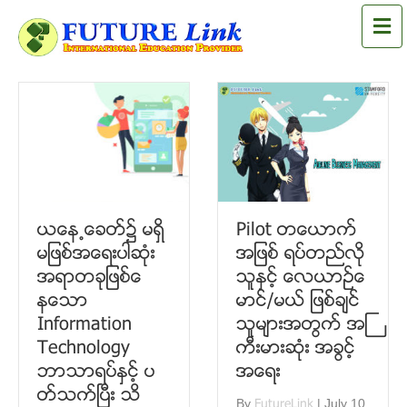
M
Pilot တေယာက္
ယေန႕ေခတ္၌ မရွိ
အျဖစ္ ရပ္တည္လို
မျဖစ္အေရးပါဆံုး
သူႏွင့္ ​ေလယာဥ္ေ
အရာတခုျဖစ္ေ
မာင္/မယ္ ျဖစ္ခ်င္
နေသာ
သူမ်ားအတြက္ အႀ
Information
ကီးမားဆံုး အခြင့္
Technology
အေရး
ဘာသာရပ္ႏွင့္ ပ
တ္သက္ၿပီး သိ
By
FutureLink
|
July 10,