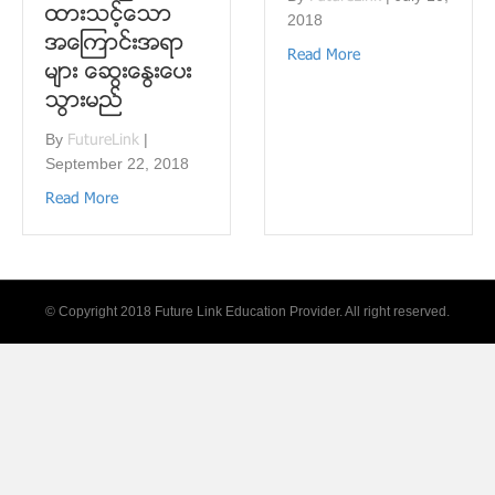
ထားသင့္ေသာ
2018
အေၾကာင္းအရာ
Read More
မ်ား ေဆြးေႏြးေပး
သြားမည္
By
FutureLink
|
September 22, 2018
Read More
© Copyright 2018 Future Link Education Provider. All right reserved.