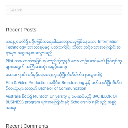
Recent Posts
ယေန႕ေခတ္၌ မရွိမျဖစ္အေရးပါဆံုးအရာတခုျဖစ္ေနေသာ Information
Technology ဘာသာရပ္ႏွင့္ ပတ္သက္ၿပီး သိထားသင့္ေသာအေၾကာင္းအ
ရာမ်ား ေဆြးေႏြးေပးသြားမည္
Pilot တေယာက္အျဖစ္ ရပ္တည္လိုသူႏွင့္ ​ေလယာဥ္ေမာင္/မယ္ ျဖစ္ခ်င္သူ
မ်ားအတြက္ အႀကီးမားဆံုး အခြင့္အေရး
ေဆးေက်ာင္း ဝင္ခြင့္မရေတာ့ဘူးဆိုၿပီး စိတ္ဓါတ္က်မသြားပါနဲ႔
Film & Video Production အပုိင္း၊ Broadcasting ႏွင့္ ပတ္သက္ၿပီး စိတ္ဝ
င္စားသူမ်ားအတြက္ Bachelor of Communication
Australia ႏိုင္ငံရွိ Murdoch University မွ ေပးအပ္မည့္ BACHELOR OF
BUSINESS program မ်ားအေၾကာင္းႏွင့္ Scholarship ရႏိုင္မည့္ အခြင့္
အေရး
Recent Comments