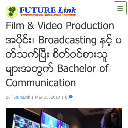
M
e
n
Film & Video Production
u
အပုိင္း၊ Broadcasting ႏွင့္ ပ
တ္သက္ၿပီး စိတ္ဝင္စားသူ
မ်ားအတြက္ Bachelor of
Communication
By
FutureLink
|
May 15, 2018
|
0