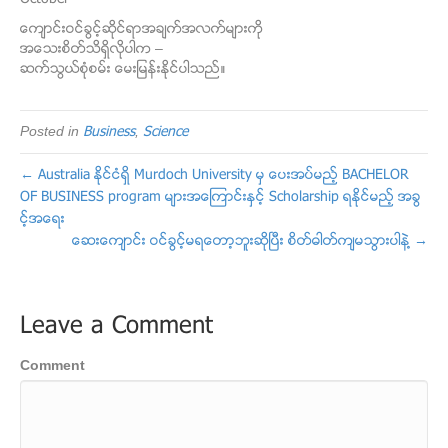
ေက်ာင္းဝင္ခြင့္ဆိုင္ရာအခ်က္အလက္မ်ားကို
အေသးစိတ္သိရွိလိုပါက –
ဆက္သြယ္စံုစမ္း ေမးျမန္းႏိုင္ပါသည္။
Posted in
Business
,
Science
← Australia ႏိုင္ငံရွိ Murdoch University မွ ေပးအပ္မည့္ BACHELOR
OF BUSINESS program မ်ားအေၾကာင္းႏွင့္ Scholarship ရႏိုင္မည့္ အခြ
င့္အေရး
ေဆးေက်ာင္း ဝင္ခြင့္မရေတာ့ဘူးဆိုၿပီး စိတ္ဓါတ္က်မသြားပါနဲ႔ →
Leave a Comment
Comment