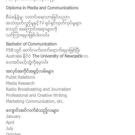
Diploma in Media and Communications
စီမံခန္႔ခြဲမႈ၊ သတင္းေရးသားျခင္းပညာ၊
အသံထုတ္လႊင့္မႈႏွင့္TV ရုပ္ရွင္ထုတ္လုပ္မႈမ်ား
စသည္ အေၾကာင္းအရာမ်ားကို
သင္ၾကားရမွာျဖစ္ပါတယ္။
Bachelor of Communication
PSB တြင္ ဆက္လက္တက္ေရာက္ရမွာျဖစ္ၿပီး
Australia ႏိုင္ငံ
The University of Newcastle
က
ေပးအပ္မယ့္ဘြဲ႔ကိုရမွာပါ။
အလုပ္အကိုင္အခြင့္လမ္းမ်ား
Public Relations
Media Research
Radio Broadcasting and Journalism
Professional and Creative Writing
Marketing Communication, etc.
ေက်ာင္းအပ္လက္ခံသည့္လမ်ား
January
April
July
October