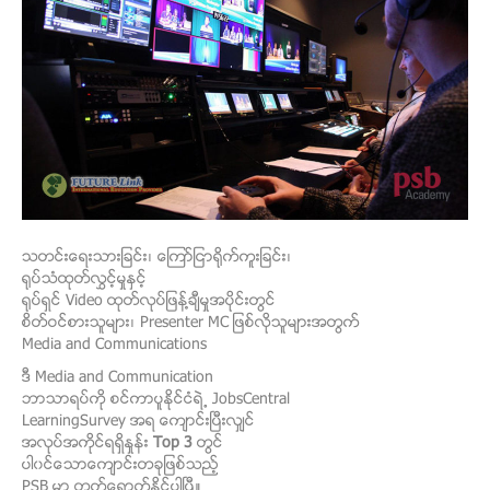
သတင္းေရးသားျခင္း၊ ေၾကာ္ျငာရိုက္ကူးျခင္း၊
ရုပ္သံထုတ္လႊင့္မႈႏွင့္
ရုပ္ရွင္ Video ထုတ္လုပ္ျဖန္႔ခ်ီမႈအပိုင္းတြင္
စိတ္ဝင္စားသူမ်ား၊ Presenter MC ျဖစ္လိုသူမ်ားအတြက္
Media and Communications
ဒီ Media and Communication
ဘာသာရပ္ကို စင္ကာပူႏိုင္ငံရဲ့ JobsCentral
LearningSurvey အရ ေက်ာင္းၿပီးလွ်င္
အလုပ္အကိုင္ရရွိႏႈန္း
Top 3
တြင္
ပါ၀င္ေသာေက်ာင္းတခုျဖစ္သည့္
PSB မွာ တက္ေရာက္ႏိုင္ပါၿပီ။