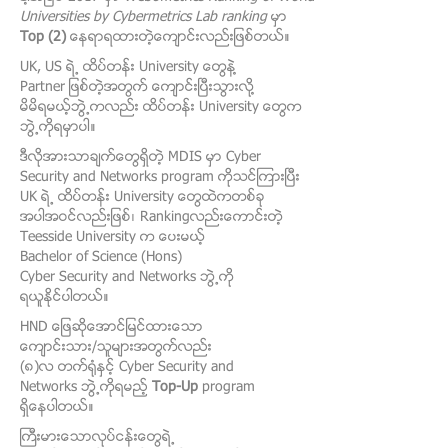
Universities by Cybermetrics Lab
ranking
မွာ
Top (2)
ေနရာရထားတဲ့ေက်ာင္းလည္းျဖစ္တယ္။
UK, US ရဲ႕ ထိပ္တန္း University ေတြနဲ႔
Partner ျဖစ္တဲ့အတြက္
ေက်ာင္းျပီးသြားလို႔
မိမိရမယ့္ဘြဲ႕ကလည္း ထိပ္တန္း University ေတြက
ဘြဲ႕ကိုရမွာပါ။
ဒီလိုအားသာခ်က္ေတြရွိတဲ့ MDIS မွာ
Cyber
Security and Networks program
ကို
သင္ၾကားၿပီး
UK ရဲ႕ ထိပ္တန္း University ေတြထဲက
တစ္ခု
အပါအဝင္လည္းျဖစ္၊
Rankingလည္းေကာင္းတဲ့
Teesside Univers
ity က ေပးမယ့္
Bachelor of Science (Hons)
Cyber Security and Networks
ဘြဲ႕ကို
ရယူႏိုင္ပါတယ္။
HND ေျဖဆိုေအာင္ျမင္ထားေသာ
ေက်ာင္းသား/သူမ်ားအတြက္လည္း
(၈)လ တက္ရံုႏွင့္
Cyber Security and
Networks
ဘြဲ႕ကိုရမည့္
Top-Up
program
ရွိေနပါတယ္။
ႀကီးမားေသာလုပ္ငန္းေတြရဲ႕