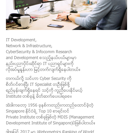
IT Development,
Network & Infrastructure,
CyberSecurity & Infocomm Research
and Development စသည့္နယ္ပယ္မ်ားမွာ
နည္းပညာပိုင္းဆိုင္ရာ IT ပညာရွင္မ်ားကို
လိုအပ္မွုႏွုန္းဟာ ျမင့္တက္လ်က္ရွိေနပါတယ္။
တကယ္လို႔ သင္ဟာ Cyber Security ကို
စိတ္၀င္စားၿပီး IT Specialist တဦးျဖစ္ဖို႔
ရည္မွန္းခ်က္ရွိေနရင္
သင့္ကို ကူညီေပးႏိုင္မယ့္
Institute တစ္ခုနဲ႔ မိတ္ဆက္ေပးပါရေစ။
အဲဒါကေတာ့ 1956 ခုႏွစ္ကတည္းကတည္ေထာင္ခဲ့တဲ့
Singapore ႏိုင္ငံရဲ့ To
p 10 စာရင္းဝင္
P
rivate Institute တစ္ခုျဖစ္တဲ့ MDIS
(Management
Development Institute of Singapore)ပဲျဖစ္ပါတယ္။
ဒါ့အျပင္ 2017 မွာ
Webometrics Ranking of World