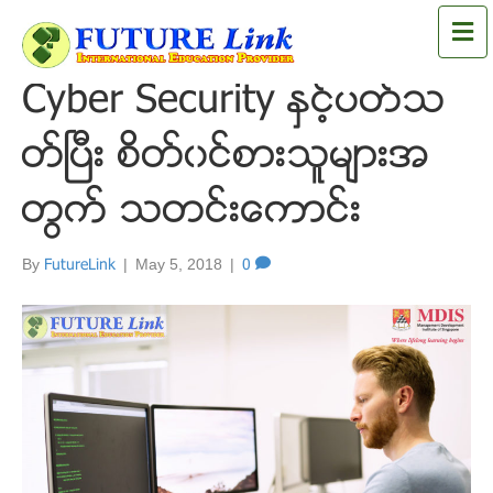
M
e
n
Cyber Security ႏွင့္ပတ္သ
u
တ္ၿပီး စိတ္၀င္စားသူမ်ားအ
တြက္ သတင္းေကာင္း
By
FutureLink
|
May 5, 2018
|
0