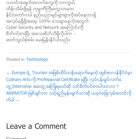
သတင္းအခ်က္အလက္ေတြကို
ကာကြယ္
ထိန္းသိမ္းဖို႔ရန္ ကုမၸဏီႀကီးေတြသာမက
ႏိုင္ငံေတာ္ကပါ နည္းပညာရွင္မ်ားစြာလ
ိုအပ္ေနတာမို႔
အလုပ္ရရွိဖို႔အေရး 100% ေသခ်ာေနတဲ့အတြက္
Cyber Security and Network အေၾကာင္းကို
စိတ္၀င္စားၿပီး အေသးစိတ္သိရွိလိုပါက –
ဆက္သြယ္စံုစမ္း ေမးျမန္းႏိုင္ပါသည္။
Posted in
Technology
← Europe ရဲ႕ Tourism အျဖစ္ထိပ္တန္းေရာက္ေနတဲ့ ဆြစ္ဇာလန္ႏုိင္ငံမွာ
Culinary Arts ကို Professional Certificate ရၿပီး လုပ္ငန္းခြင္လက္ေ
တြ႕Internship အေတြ႕အၾကံဳရမယ္ဆုိ သင္စိတ္ဝင္စားပါသလား？
ANIMATOR ျဖစ္ခ်င္တာ သင့္ရည္မွန္းခ်က္သာဆို ယခုပဲေျခလွမ္းစတင္လို
က္ပါ →
Leave a Comment
Comment