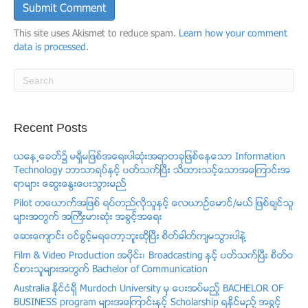
This site uses Akismet to reduce spam.
Learn how your comment
data is processed
.
Recent Posts
ယေန႕ေခတ္၌ မရွိမျဖစ္အေရးပါဆံုးအရာတခုျဖစ္ေနေသာ Information
Technology ဘာသာရပ္ႏွင့္ ပတ္သက္ၿပီး သိထားသင့္ေသာအေၾကာင္းအ
ရာမ်ား ေဆြးေႏြးေပးသြားမည္
Pilot တေယာက္အျဖစ္ ရပ္တည္လိုသူႏွင့္ ​ေလယာဥ္ေမာင္/မယ္ ျဖစ္ခ်င္သူ
မ်ားအတြက္ အႀကီးမားဆံုး အခြင့္အေရး
ေဆးေက်ာင္း ဝင္ခြင့္မရေတာ့ဘူးဆိုၿပီး စိတ္ဓါတ္က်မသြားပါနဲ႔
Film & Video Production အပုိင္း၊ Broadcasting ႏွင့္ ပတ္သက္ၿပီး စိတ္ဝ
င္စားသူမ်ားအတြက္ Bachelor of Communication
Australia ႏိုင္ငံရွိ Murdoch University မွ ေပးအပ္မည့္ BACHELOR OF
BUSINESS program မ်ားအေၾကာင္းႏွင့္ Scholarship ရႏိုင္မည့္ အခြင့္