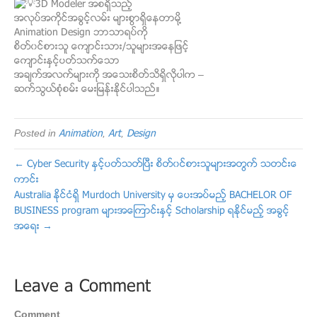
3D Modeler အစရွိသည့္
အလုပ္အကိုင္အခြင့္လမ္း မ်ားစြာရွိေနတာမို႔
Animation Design ဘာသာရပ္ကို
စိတ္၀င္စားသူ ေက်ာင္းသား/သူမ်ားအေနျဖင့္
ေက်ာင္းႏွင့္ပတ္သက္ေသာ
အခ်က္အလက္မ်ားကို အေသးစိတ္သိရွိလိုပါက –
ဆက္သြယ္စံုစမ္း ေမးျမန္းႏိုင္ပါသည္။
Posted in
Animation
,
Art
,
Design
← Cyber Security ႏွင့္ပတ္သတ္ၿပီး စိတ္၀င္စားသူမ်ားအတြက္ သတင္းေ
ကာင္း
Australia ႏိုင္ငံရွိ Murdoch University မွ ေပးအပ္မည့္ BACHELOR OF
BUSINESS program မ်ားအေၾကာင္းႏွင့္ Scholarship ရႏိုင္မည့္ အခြင့္
အေရး →
Leave a Comment
Comment