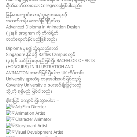
ခ်ိတ္ဆက္ထားေသာCollegeတခုျဖစ္ပါသည္။
ျမန္မာေက်ာင္းသား/သူမ်ားအေနႏွင့္
အထက္တန္း ေအာင္ျမင္ၿပီးပါက
Advanced Diploma in Animation Design
(၂)ႏွစ္ program ကို တိုက္ရိုက္
တက္ေရာက္ႏိုင္မည္ျဖစ္သည္။
Diploma မွစ၍ ဘြဲ႔ရသည္အထိ
Singapore ႏိုင္ငံရွိ Raffles Campus တြင္
(၃)ႏွစ္ သင္ၾကားရမည္ျဖစ္ၿပီး BACHELOR OF ARTS
(HONOURS) IN ILLUSTRATION AND
ANIMATION ေအာင္ျမင္ၿပီးပါက UK ထိပ္တန္း
University မ်ားထဲမွ တခုအပါအ၀င္ျဖစ္သည့္
Coventry University မွ ေပးအပ္ခ်ီးျမွင့္သည့္
ဘြဲ႕ကို ရရွိမည္ ျဖစ္ပါသည္။
ဒါ့အျပင္ ေက်ာင္းၿပီးသြားပါက –
Art/Film Director
Animation Artist
Character Animator
Storyboard Artist
Visual Development Artist