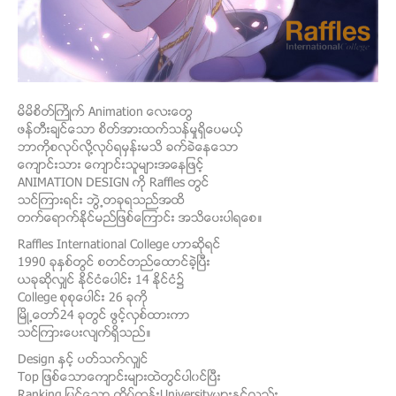
မိမိစိတ္ႀကိဳက္ Animation ေလးေတြ
ဖန္တီးခ်င္ေသာ စိတ္အားထက္သန္မွုရွိေပမယ့္
ဘာကိုစလုပ္လို႔လုပ္ရမွန္းမသိ ခက္ခဲေနေသာ
ေက်ာင္းသား ေက်ာင္းသူမ်ားအေနျဖင့္
ANIMATION DESIGN ကို
Raffles တြင္
သင္ၾကားရင္း ဘြဲ႕တခုရသည္အထိ
တက္ေရာက္ႏိုင္မည္ျဖစ္ေၾကာင္း အသိေပးပါရေစ။
Raffles International College ဟာဆိုရင္
1990 ခုႏွစ္တြင္ စတင္တည္ေထာင္ခဲ့ၿပီး
ယခုဆိုလ်ွင္ ႏိုင္ငံေပါင္း 14 ႏိုင္ငံ၌
College စုစုေပါင္း 26 ခုကို
ၿမိဳ႕ေတာ္24 ခုတြင္ ဖြင့္လွစ္ထားကာ
သင္ၾကားေပးလ်က္ရွိသည္။
Design ႏွင့္ ပတ္သက္လွ်င္
Top ျဖစ္ေသာေက်ာင္းမ်ားထဲတြင္ပါ၀င္ၿပီး
Ranking ျမင့္ေသာ ထိပ္တန္းUniversityမ်ားႏွင့္လည္း