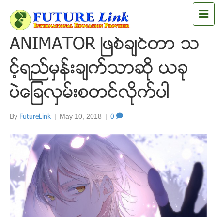
M
e
n
ANIMATOR ျဖစ္ခ်င္တာ သ
u
င့္ရည္မွန္းခ်က္သာဆို ယခု
ပဲေျခလွမ္းစတင္လိုက္ပါ
By
FutureLink
|
May 10, 2018
|
0