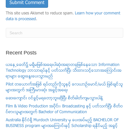
This site uses Akismet to reduce spam.
Learn how your comment
data is processed
.
Recent Posts
ယေန႕ေခတ္၌ မရွိမျဖစ္အေရးပါဆံုးအရာတခုျဖစ္ေနေသာ Information
Technology ဘာသာရပ္ႏွင့္ ပတ္သက္ၿပီး သိထားသင့္ေသာအေၾကာင္းအ
ရာမ်ား ေဆြးေႏြးေပးသြားမည္
Pilot တေယာက္အျဖစ္ ရပ္တည္လိုသူႏွင့္ ​ေလယာဥ္ေမာင္/မယ္ ျဖစ္ခ်င္သူ
မ်ားအတြက္ အႀကီးမားဆံုး အခြင့္အေရး
ေဆးေက်ာင္း ဝင္ခြင့္မရေတာ့ဘူးဆိုၿပီး စိတ္ဓါတ္က်မသြားပါနဲ႔
Film & Video Production အပုိင္း၊ Broadcasting ႏွင့္ ပတ္သက္ၿပီး စိတ္ဝ
င္စားသူမ်ားအတြက္ Bachelor of Communication
Australia ႏိုင္ငံရွိ Murdoch University မွ ေပးအပ္မည့္ BACHELOR OF
BUSINESS program မ်ားအေၾကာင္းႏွင့္ Scholarship ရႏိုင္မည့္ အခြင့္