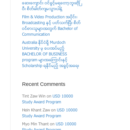
ေဆးေက်ာင္း ဝင္ခြင့္မရေတာ့ဘူးဆိုၿ
ပီး စိတ္ဓါတ္က်မသြားပါနဲ႔
Film & Video Production အပုိင္း၊
Broadcasting ႏွင့္ ပတ္သက္ၿပီး စိတ္
ဝင္စားသူမ်ားအတြက္ Bachelor of
Communication
Australia ႏိုင္ငံရွိ Murdoch
University မွ ေပးအပ္မည့္
BACHELOR OF BUSINESS
program မ်ားအေၾကာင္းႏွင့္
Scholarship ရႏိုင္မည့္ အခြင့္အေရး
Recent Comments
Tint Zaw Win
on
USD 10000
Study Award Program
Hein Khant Zaw
on
USD 10000
Study Award Program
Myo Min Thant
on
USD 10000