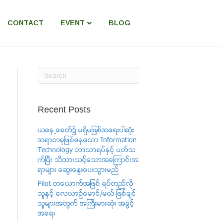
CONTACT
EVENT
BLOG
Recent Posts
ယေန႕ေခတ္၌ မရွိမျဖစ္အေရးပါဆံုး
အရာတခုျဖစ္ေနေသာ Information
Technology ဘာသာရပ္ႏွင့္ ပတ္သ
က္ၿပီး သိထားသင့္ေသာအေၾကာင္းအ
ရာမ်ား ေဆြးေႏြးေပးသြားမည္
Pilot တေယာက္အျဖစ္ ရပ္တည္လို
သူႏွင့္ ​ေလယာဥ္ေမာင္/မယ္ ျဖစ္ခ်င္
သူမ်ားအတြက္ အႀကီးမားဆံုး အခြင့္
အေရး