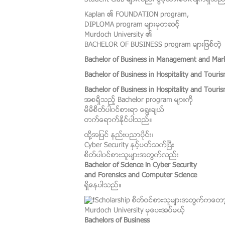
Kaplan ၏ FOUNDATION program,
DIPLOMA program မ်ားမွတဆင့္
Murdoch University ၏
BACHELOR OF BUSINESS program မ်ားျဖစ္တဲ့
Bachelor of Business in Management and Mar
Bachelor of Business in Hospitality and To
Bachelor of Business in Hospitality and Tou
အစရွိသည့္ Bachelor program မ်ားကို
မိမိစိတ္ပါ၀င္စားရာ ေရြးခ်ယ္
တက္ေရာက္ႏိုင္ပါသည္။
ထို႔အျပင္ နည္းပညာပိုင္း၊
Cyber Security ႏွင့္ပတ္သက္ၿပီး
စိတ္ပါ၀င္စားသူမ်ားအတြက္လည္း
Bachelor of Science in Cyber Security
and Forensics and Computer Science
ရွိေနပါသည္။
Scholarship စိတ္ဝင္စားသူမ်ားအတြက္ကေတာ
Murdoch University မွေပးအပ္မယ့္
Bachelors of Business