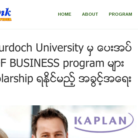
HOME
ABOUT
PROGRAM
ိ Murdoch University မွ ေပးအပ္
F BUSINESS program မ်ား
larship ရႏိုင္မည့္ အခြင့္အေရး