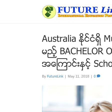
Australia ႏိုင္ငံရွ
မည့္ BACHELOR O
အေၾကာင္းႏွင့္ Scho
By
FutureLink
|
May 11, 2018
|
0