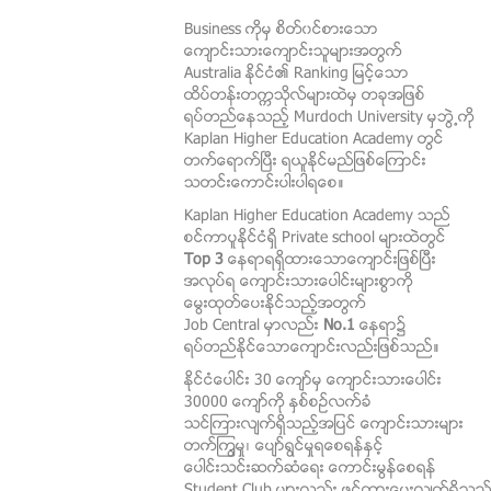
Business ကိုမွ စိတ္၀င္စားေသာ
ေက်ာင္းသားေက်ာင္းသူမ်ားအတြက္
Australia ႏိုင္ငံ၏ Ranking ျမင့္ေသာ
ထိပ္တန္းတကၠသိုလ္မ်ားထဲမွ တခုအျဖစ္
ရပ္တည္ေနသည့္ Murdoch University မွဘြဲ႕ကို
Kaplan Higher Education Academy တြင္
တက္ေရာက္ၿပီး ရယူႏိုင္မည္ျဖစ္ေၾကာင္း
သတင္းေကာင္းပါးပါရေစ။
Kaplan Higher Education Academy သည္
စင္ကာပူႏိုင္ငံရွိ Private school မ်ားထဲတြင္
Top 3
ေနရာရရွိထားေသာေက်ာင္းျဖစ္ၿပီး
အလုပ္ရ ေက်ာင္းသားေပါင္းမ်ားစြာကို
ေမြးထုတ္ေပးႏိုင္သည့္အတြက္
Job Central မွာလည္း
No.1
ေနရာ၌
ရပ္တည္ႏိုင္ေသာေက်ာင္းလည္းျဖစ္သည္။
ႏိုင္ငံေပါင္း 30 ေက်ာ္မွ ေက်ာင္းသားေပါင္း
30000 ေက်ာ္ကို ႏွစ္စဥ္လက္ခံ
သင္ၾကားလ်က္ရွိသည့္အျပင္ ေက်ာင္းသားမ်ား
တက္ၾကြမွု၊ ေပ်ာ္ရြင္မွုရေစရန္ႏွင့္
ေပါင္းသင္းဆက္ဆံေရး ေကာင္းမြန္ေစရန္
Student Club မ်ားလည္း ဖြင့္ထားေပးလ်က္ရွိသည္