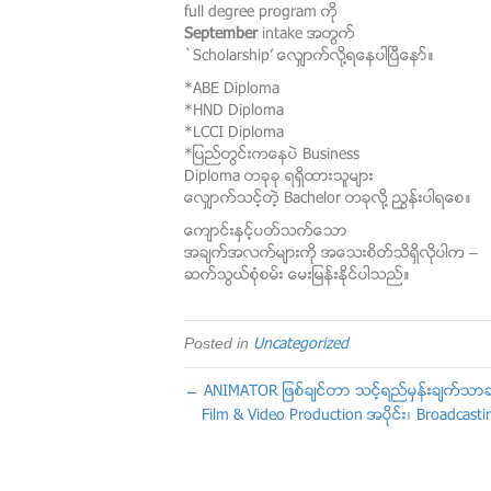
full degree program ကို
September
intake အတြက္
`Scholarship’ ေလွ်ာက္လို႔ရေနပါၿပီေနာ္။
*ABE Diploma
*HND Diploma
*LCCI Diploma
*ျပည္တြင္းကေနပဲ Business
Diploma တခုခု ရရွိထားသူမ်ား
ေလွ်ာက္သင့္တဲ့ Bachelor တခုလို႔ ၫႊန္းပါရေစ။
ေက်ာင္းႏွင့္ပတ္သက္ေသာ
အခ်က္အလက္မ်ားကို အေသးစိတ္သိရွိလိုပါက –
ဆက္သြယ္စံုစမ္း ေမးျမန္းႏိုင္ပါသည္။
Posted in
Uncategorized
← ANIMATOR ျဖစ္ခ်င္တာ သင့္ရည္မွန္းခ်က္သာဆိ
Film & Video Production အပုိင္း၊ Broadcas