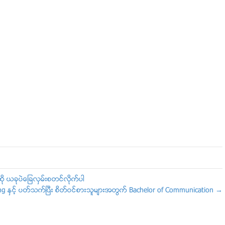
ု ယခုပဲေျခလွမ္းစတင္လိုက္ပါ
ting ႏွင့္ ပတ္သက္ၿပီး စိတ္ဝင္စားသူမ်ားအတြက္ Bachelor of Communication →