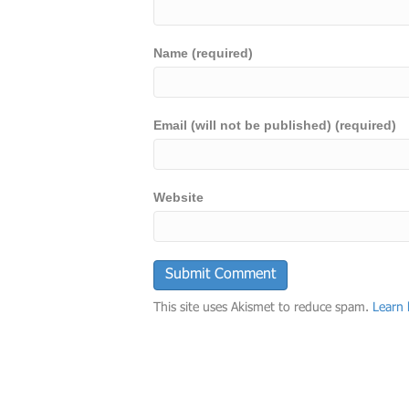
Name (required)
Email (will not be published) (required)
Website
This site uses Akismet to reduce spam.
Learn 