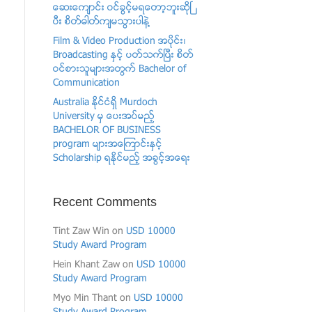
ေဆးေက်ာင္း ဝင္ခြင့္မရေတာ့ဘူးဆိုၿ
ပီး စိတ္ဓါတ္က်မသြားပါနဲ႔
Film & Video Production အပုိင္း၊
Broadcasting ႏွင့္ ပတ္သက္ၿပီး စိတ္
ဝင္စားသူမ်ားအတြက္ Bachelor of
Communication
Australia ႏိုင္ငံရွိ Murdoch
University မွ ေပးအပ္မည့္
BACHELOR OF BUSINESS
program မ်ားအေၾကာင္းႏွင့္
Scholarship ရႏိုင္မည့္ အခြင့္အေရး
Recent Comments
Tint Zaw Win
on
USD 10000
Study Award Program
Hein Khant Zaw
on
USD 10000
Study Award Program
Myo Min Thant
on
USD 10000