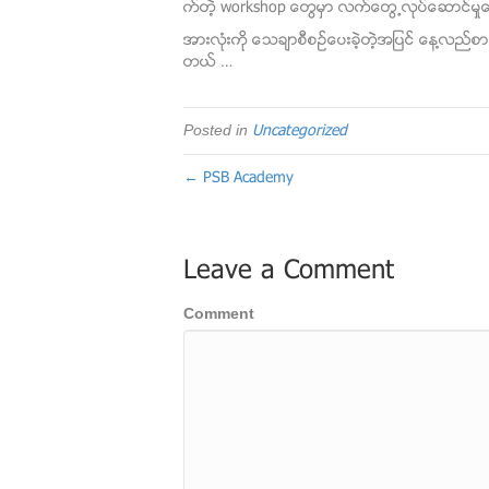
က္တဲ့ workshop ေတြမွာ လက္ေတြ႕လုပ္ေဆာင္မႈေတြ
အားလံုးကို ေသခ်ာစီစဥ္ေပးခဲ့တဲ့အျပင္ ေန႔လည္စာနဲ႔
တယ္ …
Posted in
Uncategorized
← PSB Academy
Leave a Comment
Comment