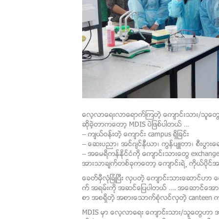
ေလ့လာေရးလာေရာက္ၾကတဲ့ ေက်ာင္းသား/သူေတြကို
ဆိုခဲ့တာကေတာ့ MDIS ပဲျဖစ္ပါတယ္ …
– က်ယ္ဝန္းတဲ့ ေက်ာင္း campus ရွိျခင္း
– ေဆးပညာ၊ အင္ဂ်င္နီယာ၊ ကြန္ပ်ဴတာ၊ စီးပြားေရး
– အေမရိကန္ႏိုင္ငံကို ေက်ာင္းသားေတြ exchange သ
အားသာခ်က္တစ္ခုကေတာ့ ေက်ာင္းရဲ႕ ကိုယ္ပိုင္အေဆ
ေခတ္မွီလံုျခံဳၿပီး လွပတဲ့ ေက်ာင္းသားေဆာင္ဟာ
က္ အရမ္းကို အဆင္ေျပပါတယ္ …. အေဆာင္ေအာက္က
စာ အစရွိတဲ့ အစားေသာက္စံုလင္လွတဲ့ canteen
MDIS မွာ ေလ့လာေရး ေက်ာင္းသား/သူေတြဟာ အ