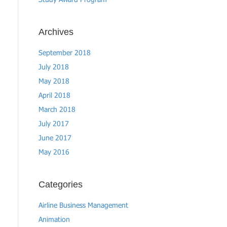
Study Award Program
Archives
September 2018
July 2018
May 2018
April 2018
March 2018
July 2017
June 2017
May 2016
Categories
Airline Business Management
Animation