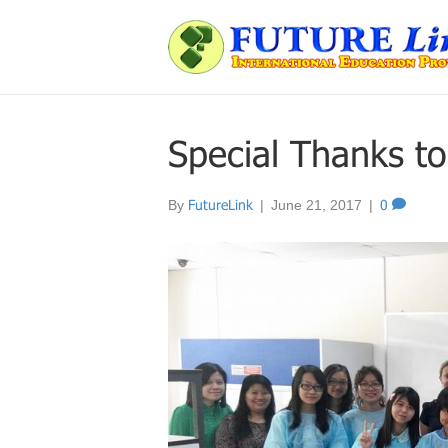
Special Thanks t
By
FutureLink
|
June 21, 2017
|
0