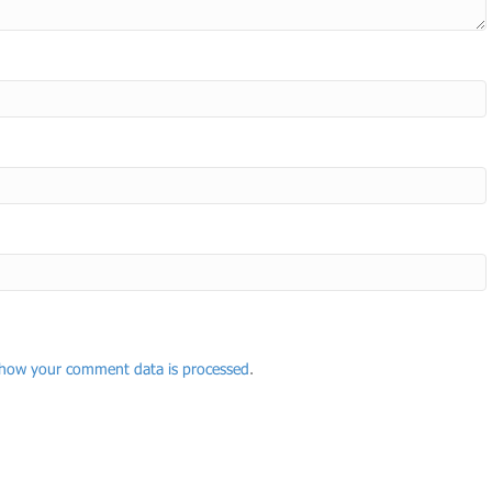
how your comment data is processed
.