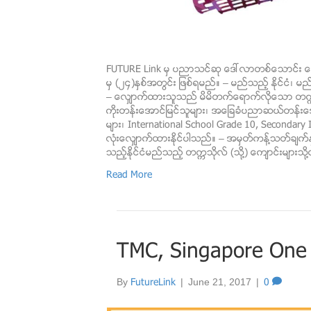
FUTURE Link မွ ပညာသင္ဆု ေဒါ္လာတစ္ေသာင္း ေ
မွ (၂၄)ႏွစ္အတြင္း ျဖစ္ရမည္။ – မည္သည့္ ႏိုင္ငံ၊
– ေလ်ွာက္ထားသူသည္ မိမိတက္ေရာက္လိုေသာ တက
ကိုးတန္းေအာင္ျမင္သူမ်ား၊ အေျခခံပညာဆယ္တန္းေအာ
မ်ား၊ International School Grade 10, Secondary 
လံုးေလွ်ာက္ထားႏိုင္ပါသည္။ – အမွတ္ကန္႔သတ္ခ်က္ႏ
သည့္ႏိုင္ငံမည္သည့္ တကၠသိုလ္ (သို႔) ေက်ာင္းမ်ားသို႔တ
Read More
TMC, Singapore One 
By
FutureLink
|
June 21, 2017
|
0