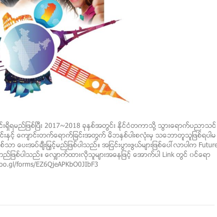
ွိရမည္ျဖစ္ၿပီး 2017~2018 ခုႏွစ္အတြင္း ႏိုင္ငံတကာသို႔ သြားေရာက္ပညာသင္
္းႏွင့္ ေက်ာင္းတက္ေရာက္ျခင္းအတြက္ မိဘႏွစ္ပါးစလံုးမွ သေဘာတူသူျဖစ္ရပါမ
ာ ေပးအပ္ခ်ီးျမွင့္မည္ျဖစ္ပါသည္။ အျငင္းပြားဖြယ္မ်ားျဖစ္ေပၚလာပါက Futur
္ျဖစ္ပါသည္။ ေလ်ွာက္ထားလိုသူမ်ားအေနျဖင့္ ေအာက္ပါ Link တြင္ ၀င္ေရာ
/goo.gl/forms/EZ6QjeAPKbO0JIbF3