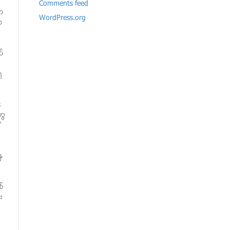
Comments feed
ာ
WordPress.org
ာ
္
ရ
s
တြ
”
ွ
္
း