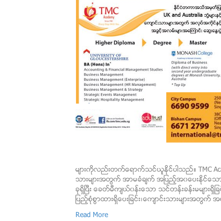
မ်ားကိုလည္းတက္ေရာက္သင္ယူႏိုင္ပါသည္။ TMC Ac
သားမ်ားအတြက္ အာမခံခ်က္ အျပည့္အ၀ေပးႏိုင္ေသာ 
ခုရွိၿပီး ေခတ္မီက်ယ္၀န္းေသာ သင္တန္းခန္းမမ်ားရွိ
ျပည့္စံုစြာထားရွိေပးျခင္း၊ေက်ာင္းသားမ်ားအတြက
Read More