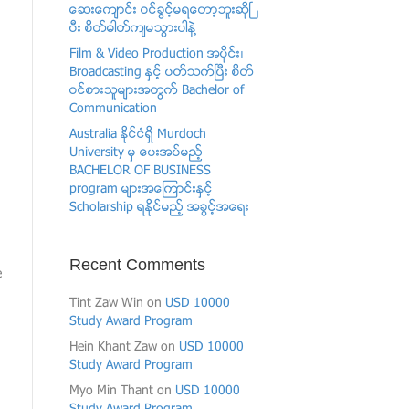
ေဆးေက်ာင္း ဝင္ခြင့္မရေတာ့ဘူးဆိုၿ
ပီး စိတ္ဓါတ္က်မသြားပါနဲ႔
Film & Video Production အပုိင္း၊
Broadcasting ႏွင့္ ပတ္သက္ၿပီး စိတ္
ဝင္စားသူမ်ားအတြက္ Bachelor of
Communication
Australia ႏိုင္ငံရွိ Murdoch
University မွ ေပးအပ္မည့္
BACHELOR OF BUSINESS
program မ်ားအေၾကာင္းႏွင့္
Scholarship ရႏိုင္မည့္ အခြင့္အေရး
Recent Comments
e
Tint Zaw Win
on
USD 10000
Study Award Program
Hein Khant Zaw
on
USD 10000
Study Award Program
Myo Min Thant
on
USD 10000