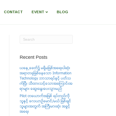
CONTACT
EVENT
BLOG
Recent Posts
ယေန႕ေခတ္၌ မရွိမျဖစ္အေရးပါဆံုး
အရာတခုျဖစ္ေနေသာ Information
Technology ဘာသာရပ္ႏွင့္ ပတ္သ
က္ၿပီး သိထားသင့္ေသာအေၾကာင္းအ
ရာမ်ား ေဆြးေႏြးေပးသြားမည္
Pilot တေယာက္အျဖစ္ ရပ္တည္လို
သူႏွင့္ ​ေလယာဥ္ေမာင္/မယ္ ျဖစ္ခ်င္
သူမ်ားအတြက္ အႀကီးမားဆံုး အခြင့္
အေရး