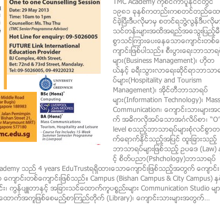
TMC Academy ကိုစင္ကာပူႏိုင္ငံတြင္
၁၉၈၁ ခုႏွစ္ကတည္းကစတင္တည္ေထ
င္ခဲ့ၿပီးဒီပလိုမာမွ စတင္ရဘြဲ႔လြန္ဒီပလိုမ
သင္တန္းမ်ားအထိအရည္အေသြးျပည့္မီ
စြာသင္ၾကားေပးေနေသာေက်ာင္းတစ္ေ
က်ာင္းျဖစ္ပါသည္။ စီးပြားေရးဘာသာရပ
မ်ား(Business Management)၊ ဟိုတ
ယ္ႏွင့္ ခရီးသြားလာေရးဆိုင္ရာဘာသာ
ပ္မ်ား(Hospitality and Tourism
Management)၊ အိုင္တီဘာသာရပ္
မ်ား(Information Technology)၊ Mas
Communication၊ ေက်ာင္းသားမ်ားအ
က္ အဓိကလိုအပ္ေသာအဂၤလိပ္စာ၊ “O
level စသည့္ဘာသာရပ္မ်ားစံုလင္စြာတ
က္ေရာက္ႏိုင္သည့္အျပင္ ထူးျခားသည့္
ဘာသာရပ္မ်ားျဖစ္သည့္ ဥပေဒ (Law) ႏ
င့္ စိတ္ပညာ(Pshchology)ဘာသာရပ္
ademy သည္ 4 years EduTrustရရွိထားေသာေက်ာင္းျဖစ္သည့္အတြက္ ေက်ာင္း
ေက်ာင္းတစ္ေက်ာင္းျဖစ္သည္။ Campus (Bishan Campus & City Campus) ႏွစ
ျခင္း၊ ကြန္ပ်ဴတာႏွင့္ အျခားသင္ေထာက္ကူပစၥည္းမ်ား Communication Studio မ်ာ
္ အေထာက္အကူျဖစ္ေစမည္႔စာၾကည္တိုက္ (Library)၊ ေက်ာင္းသားမ်ားအတြက္…