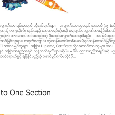
လွ်ာက္ထားရန္အတြက္ လိုအပ္ခ်က္မ်ား – ေလွ်ာက္ထားသူသည္ အသက္ (၁၅)ႏွစ
 မည္သည့္ တကၠသိုလ္၊ မည္သည့္ ဘာသာရပ္ကိုမဆို ေရြးခ်ယ္ေလ်ွာက္ထားႏိုင္ပါသည
ၠသိုလ္ ဘာသာရပ္တစ္ခုတည္းကို ဦးတည္ေလ်ွာက္ထားရပါမည္။ – အေျခခံပညာ
င္ျမင္သူမ်ား၊ တရုတ္ေက်ာင္း ကိုးတန္း၊ဆယ္တန္း၊ဆယ့္ႏွစ္တန္းေအာင္ျမင္သူ
III ေအာင္ျမင္သူမ်ား၊ အျခား Diploma, Certificate ကိုင္ေဆာင္ထားသူမ်ား အား
ွင့္ အျခားအရည္အခ်င္းကန္႔သတ္ခ်က္မ်ားမရွိပါ။ – မိမိပညာအရည္အခ်င္းႏွင့္ မ
က္ေရာက္ခြင့္ ရရွိႏုိင္မည္ကို ေဖာင္ဖြင့္ရက္မတိုင္မွီ…
to One Section