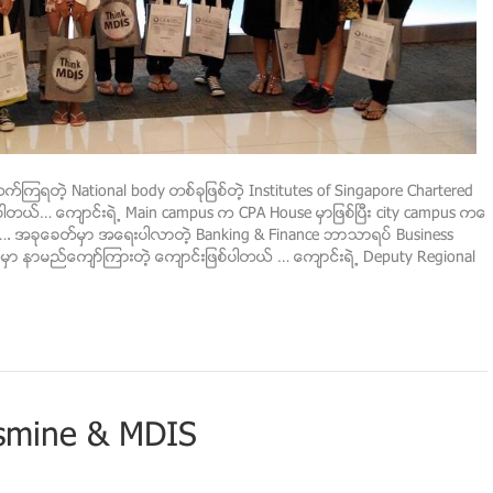
က္ၾကရတဲ့ National body တစ္ခုျဖစ္တဲ့ Institutes of Singapore Chartered
္ပါတယ္… ေက်ာင္းရဲ႕ Main campus က CPA House မွာျဖစ္ၿပီး city campus ကေ
္ …. အခုေခတ္မွာ အေရးပါလာတဲ့ Banking & Finance ဘာသာရပ္ Business
 နာမည္ေက်ာ္ၾကားတဲ့ ေက်ာင္းျဖစ္ပါတယ္ … ေက်ာင္းရဲ႕ Deputy Regional
asmine & MDIS