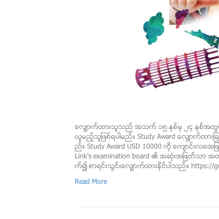
ေလွ်ာက္ထားသူသည္ အသက္ ၁၅ ႏွစ္မွ ၂၄ ႏွစ္အတြင္းရ
ယူမည့္သူျဖစ္ရပါမည္။ Study Award ေလွ်ာက္ထားျခင
ည္။ Study Award USD 10000 ကို ေက်ာင္းလခအျဖစ္သ
Link’s examination board ၏ အဆံုးအျဖတ္သာ အတည
က္၍ စာရင္းသြင္းေလ်ွာက္ထားနုိင္ပါသည္။ https:/
Read More