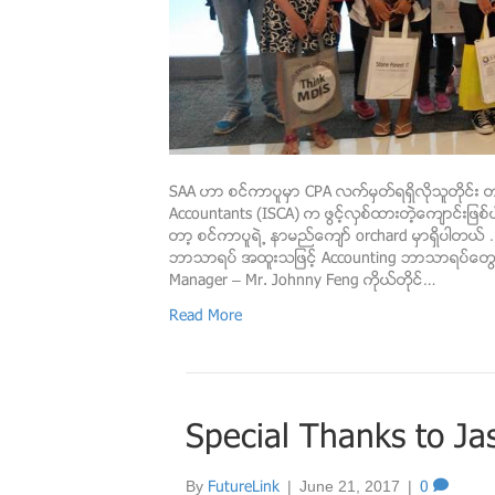
SAA ဟာ စင္ကာပူမွာ CPA လက္မွတ္ရရွိလိုသူတိုင္း တ
Accountants (ISCA) က ဖြင့္လွစ္ထားတဲ့ေက်ာင္းျဖစ
တာ့ စင္ကာပူရဲ႕ နာမည္ေက်ာ္ orchard မွာရွိပါတယ
ဘာသာရပ္ အထူးသျဖင့္ Accounting ဘာသာရပ္ေတြမွာ
Manager – Mr. Johnny Feng ကိုယ္တိုင္…
Read More
Special Thanks to J
By
FutureLink
|
June 21, 2017
|
0